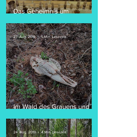
Das Geheimnis um
Schweden's rote Häuser &
eine Woche voller
Abschiede
27. Aug. 2019
5 Min. Lesezeit
Im Wald des Grauens und
ein gebrochenes
Versprechen - Schweden
Teil 3
24. Aug. 2019
4 Min. Lesezeit