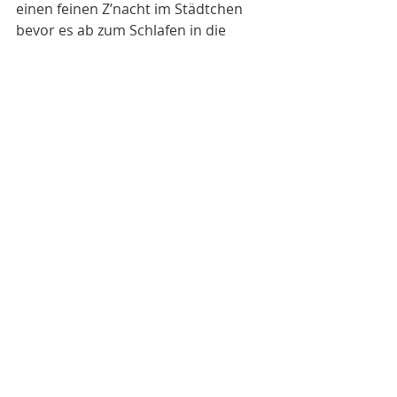
einen feinen Z’nacht im Städtchen 
bevor es ab zum Schlafen in die 
Eiseskälte ging. Bis jetzt gefällt uns 
das Vagabunden-Leben ganz gut und 
wir vermissen noch gar nichts aus 
unserem «alten» Leben.