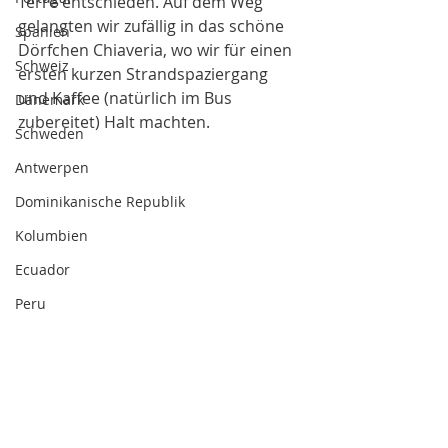
Terre entschieden. Auf dem Weg 
gelangten wir zufällig in das schöne 
Spanien
Dörfchen Chiaveria, wo wir für einen 
Schweiz
ersten kurzen Strandspaziergang 
und Kaffee (natürlich im Bus 
Dänemark
zubereitet) Halt machten.
Schweden
Antwerpen
Dominikanische Republik
Kolumbien
Ecuador
Peru