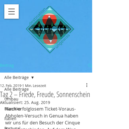
Beitrag
Alle Beiträge
12. Feb. 2019
1 Min. Lesezeit
Alle Beiträge
Tag 2 – Friede, Freude, Sonnenschein
Umbau
Aktualisiert:
25. Aug. 2019
Nach erfolglosem Ticket-Voraus-
Marokko
Abholen-Versuch in Genua haben 
Italien
wir uns für den Besuch der Cinque 
Portugal