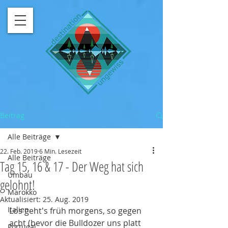
Beitrag
Alle Beiträge
22. Feb. 2019
6 Min. Lesezeit
Alle Beiträge
Tag 15, 16 & 17 - Der Weg hat sich
Umbau
gelohnt!
Marokko
Aktualisiert:
25. Aug. 2019
Italien
Los geht's früh morgens, so gegen 
acht (bevor die Bulldozer uns platt 
Portugal