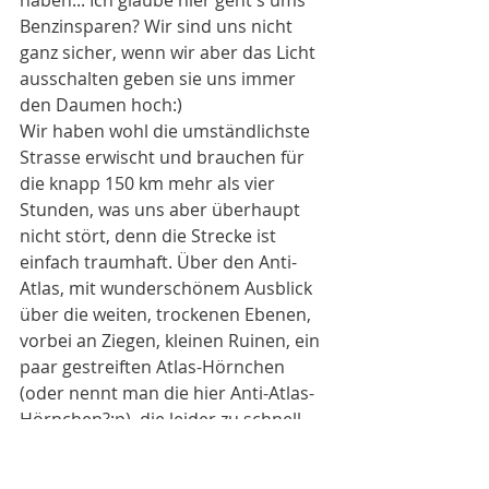
haben... Ich glaube hier geht's ums 
Benzinsparen? Wir sind uns nicht 
ganz sicher, wenn wir aber das Licht 
ausschalten geben sie uns immer 
den Daumen hoch:) 
Wir haben wohl die umständlichste 
Strasse erwischt und brauchen für 
die knapp 150 km mehr als vier 
Stunden, was uns aber überhaupt 
nicht stört, denn die Strecke ist 
einfach traumhaft. Über den Anti-
Atlas, mit wunderschönem Ausblick 
über die weiten, trockenen Ebenen, 
vorbei an Ziegen, kleinen Ruinen, ein 
paar gestreiften Atlas-Hörnchen 
(oder nennt man die hier Anti-Atlas-
Hörnchen?:p), die leider zu schnell 
sind für unsere Kameras. Mein 
absolutes Marokko-Lieblingstier ist 