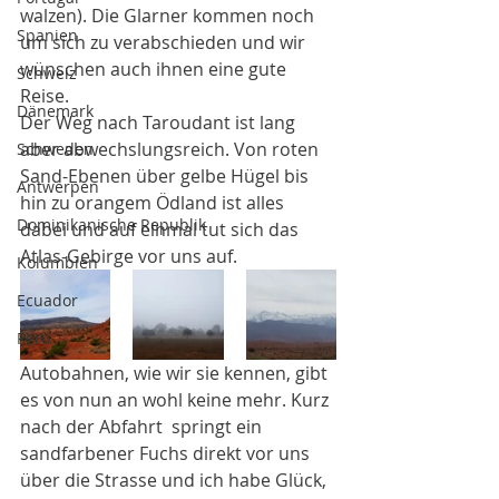
walzen). Die Glarner kommen noch 
Spanien
um sich zu verabschieden und wir 
wünschen auch ihnen eine gute 
Schweiz
Reise.
Dänemark
Der Weg nach Taroudant ist lang 
aber abwechslungsreich. Von roten 
Schweden
Sand-Ebenen über gelbe Hügel bis 
Antwerpen
hin zu orangem Ödland ist alles 
Dominikanische Republik
dabei und auf einmal tut sich das 
Atlas-Gebirge vor uns auf.
Kolumbien
Ecuador
Peru
Autobahnen, wie wir sie kennen, gibt 
es von nun an wohl keine mehr. Kurz 
nach der Abfahrt  springt ein 
sandfarbener Fuchs direkt vor uns 
über die Strasse und ich habe Glück, 