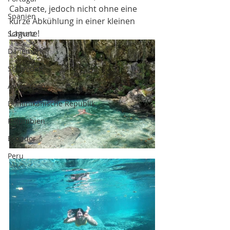
Cabarete, jedoch nicht ohne eine 
Spanien
kurze Abkühlung in einer kleinen 
Lagune!
Schweiz
Dänemark
Schweden
Antwerpen
Dominikanische Republik
Kolumbien
Ecuador
Peru