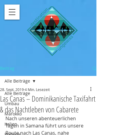
Beitrag
Alle Beiträge
28. Sept. 2019
4 Min. Lesezeit
Alle Beiträge
Las Canas – Dominikanische Taxifahrt
Umbau
& das Nachtleben von Cabarete
Marokko
Nach unseren abenteuerlichen 
Italien
Tagen in Samana führt uns unsere 
Route nach Las Canas, nahe 
Portugal