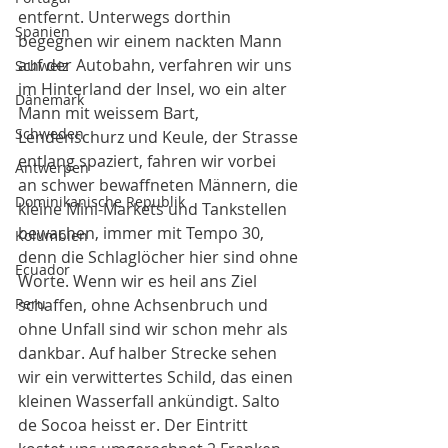
entfernt. Unterwegs dorthin 
Spanien
begegnen wir einem nackten Mann 
auf der Autobahn, verfahren wir uns 
Schweiz
im Hinterland der Insel, wo ein alter 
Dänemark
Mann mit weissem Bart, 
Schweden
Lendenschurz und Keule, der Strasse 
entlang spaziert, fahren wir vorbei 
Antwerpen
an schwer bewaffneten Männern, die 
Dominikanische Republik
kleine Mini-Markets und Tankstellen 
bewachen, immer mit Tempo 30, 
Kolumbien
denn die Schlaglöcher hier sind ohne 
Ecuador
Worte. Wenn wir es heil ans Ziel 
Peru
schaffen, ohne Achsenbruch und 
ohne Unfall sind wir schon mehr als 
dankbar. Auf halber Strecke sehen 
wir ein verwittertes Schild, das einen 
kleinen Wasserfall ankündigt. Salto 
de Socoa heisst er. Der Eintritt 