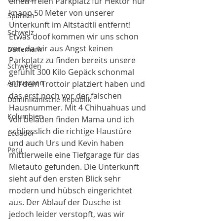
einen freien Parkplatz für Hektor nur 
knapp 50 Meter von unserer 
Spanien
Unterkunft im Altstädtli entfernt! 
Schweiz
Etwas doof kommen wir uns schon 
vor, da wir aus Angst keinen 
Dänemark
Parkplatz zu finden bereits unsere 
Schweden
gefühlt 300 Kilo Gepäck schonmal 
Antwerpen
auf dem Trottoir platziert haben und 
das erst noch vor der falschen 
Dominikanische Republik
Hausnummer. Mit 4 Chihuahuas und 
Kolumbien
voll beladen finden Mama und ich 
schliesslich die richtige Haustüre 
Ecuador
und auch Urs und Kevin haben 
Peru
mittlerweile eine Tiefgarage für das 
Mietauto gefunden. Die Unterkunft 
sieht auf den ersten Blick sehr 
modern und hübsch eingerichtet 
aus. Der Ablauf der Dusche ist 
jedoch leider verstopft, was wir 