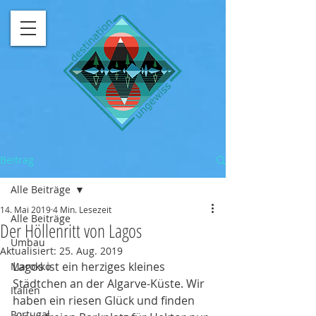
Beitrag
Alle Beiträge
14. Mai 2019
4 Min. Lesezeit
Alle Beiträge
Der Höllenritt von Lagos
Umbau
Aktualisiert:
25. Aug. 2019
Lagos ist ein herziges kleines 
Marokko
Städtchen an der Algarve-Küste. Wir 
Italien
haben ein riesen Glück und finden 
Portugal