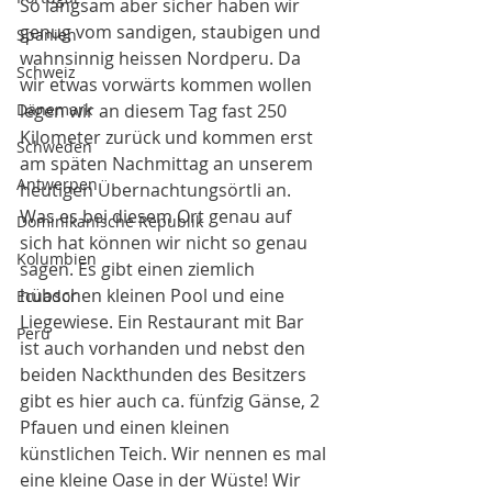
So langsam aber sicher haben wir 
genug vom sandigen, staubigen und 
Spanien
wahnsinnig heissen Nordperu. Da 
Schweiz
wir etwas vorwärts kommen wollen 
Dänemark
legen wir an diesem Tag fast 250 
Kilometer zurück und kommen erst 
Schweden
am späten Nachmittag an unserem 
Antwerpen
heutigen Übernachtungsörtli an. 
Was es bei diesem Ort genau auf 
Dominikanische Republik
sich hat können wir nicht so genau 
Kolumbien
sagen. Es gibt einen ziemlich 
hübschen kleinen Pool und eine 
Ecuador
Liegewiese. Ein Restaurant mit Bar 
Peru
ist auch vorhanden und nebst den 
beiden Nackthunden des Besitzers 
gibt es hier auch ca. fünfzig Gänse, 2 
Pfauen und einen kleinen 
künstlichen Teich. Wir nennen es mal 
eine kleine Oase in der Wüste! Wir 