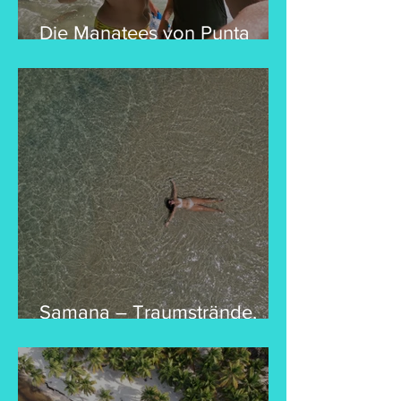
Die Manatees von Punta
Rucia - Ein Traum geht in
Erfüllung!
Samana – Traumstrände,
Tropendschungel &
Todesängste